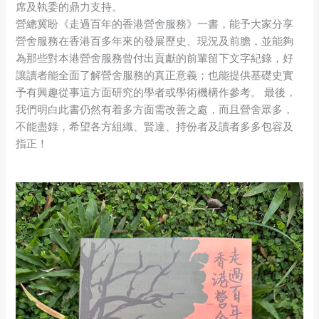
席及執委的鼎力支持。
營總冀盼《走過百年的香港營舍服務》一書，能予大家分享
營舍服務在香港百多年來的發展歷史、現況及前膽，並能夠
為那些對本港營舍服務曾付出貢獻的前輩留下文字紀錄，好
讓讀者能全面了解營舍服務的真正意義；也能提供基礎史實
予有興趣從事這方面研究的學者或學術機構作參考。 最後，
我們明白此書仍然有着多方面需改善之處，而且營舍眾多，
不能盡錄，希望各方組織、賢達、持份者及讀者多多包容及
指正！