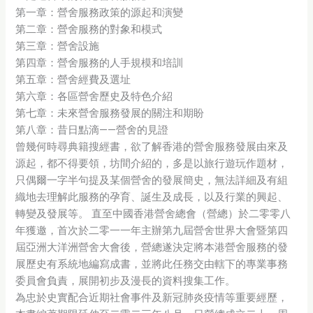
第一章：營舍服務政策的源起和演變
第二章：營舍服務的對象和模式
第三章：營舍設施
第四章：營舍服務的人手規模和培訓
第五章：營舍經費及選址
第六章：各區營舍歷史及特色介紹
第七章：未來營舍服務發展的關注和期盼
第八章：昔日點滴——營舍的見證
曾幾何時尋典籍搜經書，欲了解香港的營舍服務發展由來及
源起，都不得要領，坊間介紹的，多是以旅行遊玩作題材，
只偶爾一字半句提及某個營舍的發展簡史，無法詳細及有組
織地去理解此服務的孕育、誕生及成長，以及行業的興起、
轉變及發展等。 直至中國香港營舍總會（營總）於二零零八
年獲邀，首次於二零一一年主辦第九屆營舍世界大會暨第四
屆亞洲大洋洲營舍大會後，營總遂決定將本港營舍服務的發
展歷史有系統地編寫成書，並將此任務交由轄下的專業事務
委員會負責，展開初步及漫長的資料搜集工作。
為忠於史實配合近期社會事件及新冠肺炎疫情等重要經歷，