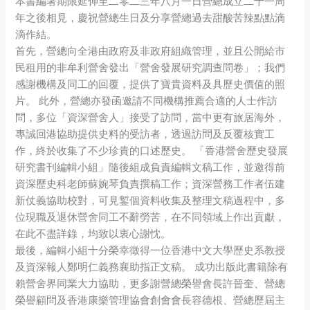
本書編著期限延伸至二零二三年八月一日營總成立二十一周
年之後相見，慶祝營總生日及分享營總過去甜酸苦辣點點滴
滴作結。
首先，營總向全港由政府及非政府組織管理，並且公開給市
民租用的非牟利營舍發出「營舍發展研究調查問卷」；我們
感謝機構及同工的回覆，提供了寶貴資料及具歷史價值的照
片。 此外，營總亦發函邀請不同機構推薦合適的人士作訪
問，多位「資深營舍人」接受了訪問，當中更有旅居海外，
專誠回港協助提供史料的受訪者，透過訪問及反覆核實工
作，終於收集了不少珍貴的口述歷史。 「香港營舍歷史發展
研究書刊編輯小組」隨後組成負責編輯文稿工作，並邀得前
資深歷史科老師蘇婉琴負責撰稿工作；資深營務工作者伍建
新仗義協助校對，可見鏨個資料收集及整理文稿過程中，多
位現職及退休營舍同工不辭勞苦，在不同領域上作出貢獻，
在此不盡詳錄，均致以衷心謝忱。
最後，編輯小組十分榮幸徵得一位香港中文大學歷史系教授
及資深報人鄭明仁義務襄助指正文稿。 成功出版此書籍除有
賴營舍界同業大力協助，更多謝營總榮譽會長許晉奎、營總
榮譽顧問及香港康樂管理協會創會會長容德根、營總歷屆主