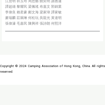
江慧明 郭玉玲 周思藝 饒奕明 謝惠蓮
譚超雄 黎耀民 梁佩瑤 布嘉文 郭錦業
李偉良 賴君豪 鄺文海 梁家瑋 譚家敏
麥瑞麟 莊琬琳 何松玩 吳龍光 黃達明
張偉濠 毛嘉民 陳興祥 張詩朗 何熙洋
Copyright © 2024 Camping Association of Hong Kong, China. All rights
reserved.