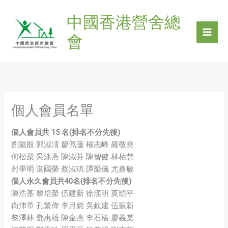
Skip
中國香港營舍總
to
content
會
個人會員名單
個人會員共 15 名(排名不分先後)
劉懿殷 郭淑淸 廖佩蓮 楊志峰 羅敬堯
何松燊 吳泳燕 陳淑芬 陳智健 林栢慧
封學明 湛國榮 蔡淑琪 譚樂儀 尤嘉敏
個人永久會員共40名(排名不分先後)
陳浩基 黎培榮 伍建新 徐漢明 莫頌平
衛沛章 孔繁偉 李月嫦 吳欽建 伍振新
黎澤林 鄧惠雄 陳金燕 李石樁 廖義棠