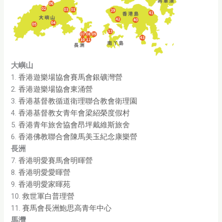
大嶼山
1.
香港遊樂場協會賽馬會銀礦灣營
2.
香港遊樂場協會東涌營
3.
香港基督教循道衛理聯合教會衛理園
4.
香港基督教女青年會梁紹榮度假村
5.
香港青年旅舍協會昂坪戴維斯旅舍
6.
香港佛教聯合會陳馬美玉紀念康樂營
長洲
7.
香港明愛賽馬會明暉營
8.
香港明愛愛暉營
9.
香港明愛家暉苑
10.
救世軍白普理營
11.
賽馬會長洲鮑思高青年中心
馬灣