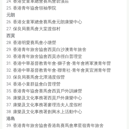
24.
香港女童軍總會賽馬會碧溪莊
25.
香港青年協會領袖學院
元朗
26.
香港女童軍總會賽馬會元朗康樂中心
27.
保良局賽馬會大棠渡假村
西貢
28.
香港明愛賽馬會小塘營
29.
香港青年旅舍協會西貢白沙澳青年旅舍
30.
香港青年旅舍協會西貢赤徑白普理堂
31.
香港中華基督教青年會-獅子會-青年會將軍澳青年營
32.
香港中華基督教青年會-聯青社-青年會黃宜洲青年營
33.
保良局賽馬會北潭涌度假營
34.
香港小童群益會白普理營
35.
香港青年協會賽馬會西貢戶外訓練營
36.
康樂及文化事務署西貢戶外康樂中心
37.
康樂及文化事務署麥理浩夫人度假村
38.
康樂及文化事務署創興水上活動中心
港島
39.
香港青年旅舍協會香港島賽馬會摩星嶺青年旅舍