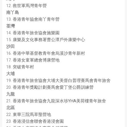
12.
救世軍馬灣青年營
南丫島
13.
香港青年協會南丫青年營
荃灣
14.
香港青年旅舍協會施樂園
15.
康樂及文化事務署曹公潭戶外康樂中心
沙田
16.
香港中華基督教青年會烏溪沙青年新村
17.
香港女童軍總會博康營地
18.
突破青年村
大埔
19.
香港青年旅舍協會大埔大美督白普理賽馬會青年旅舍
20.
香港青年獎勵計劃賽馬會愛丁堡公爵訓練營
九龍
21.
香港青年旅舍協會九龍深水埗YHA美荷樓青年旅舍
北區
22.
東華三院馬草壟營地
23.
香港浸信會聯會香港浸會園